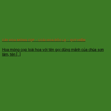
CÂY HOA MÓNG CỌP – LOÀI HOA ĐÔC LẠ – QUÝ HIẾM
Hoa móng cọp loài hoa với tên gọi dũng mãnh của chúa sơn
lâm, tên [...]