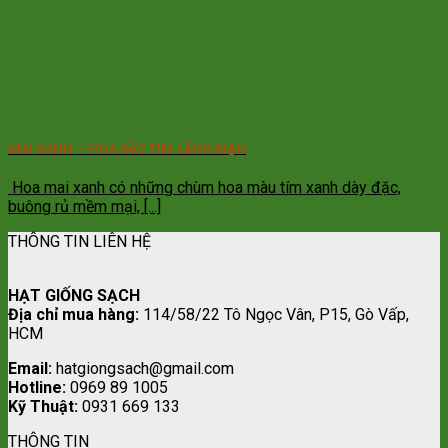
MAI XANH – HOA SẮC TÍM LÃNG MẠN
Hoa mai xanh có những chùm hoa màu tím xanh dày đặc,
buông rủ mềm mại, [...]
THÔNG TIN LIÊN HỆ
HẠT GIỐNG SẠCH
Địa chỉ mua hàng:
114/58/22 Tô Ngọc Vân, P15, Gò Vấp,
HCM
Email:
hatgiongsach@gmail.com
Hotline:
0969 89 1005
Kỹ Thuật:
0931 669 133
THÔNG TIN