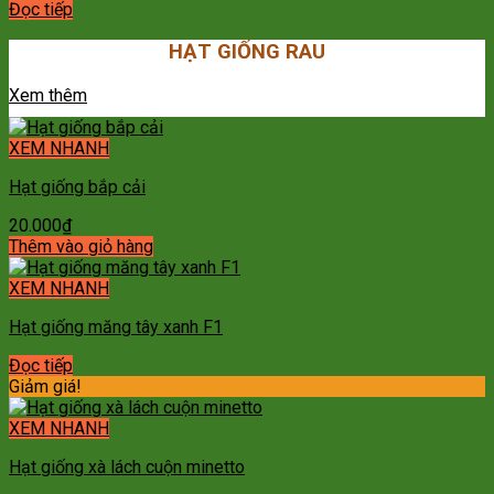
Đọc tiếp
HẠT GIỐNG RAU
Xem thêm
XEM NHANH
Hạt giống bắp cải
20.000
₫
Thêm vào giỏ hàng
XEM NHANH
Hạt giống măng tây xanh F1
Đọc tiếp
Giảm giá!
XEM NHANH
Hạt giống xà lách cuộn minetto