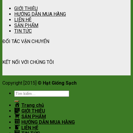
GIỚI THIỆU
HƯỚNG DẪN MUA HÀNG
LIÊN HỆ
SẢN PHẨM
TIN TỨC
ĐỐI TÁC VẬN CHUYỂN
KẾT NỐI VỚI CHÚNG TÔI
Copyright [2015] ©
Hạt Giống Sạch
Tìm
kiếm:
Trang chủ
GIỚI THIỆU
SẢN PHẨM
HƯỚNG DẪN MUA HÀNG
LIÊN HỆ