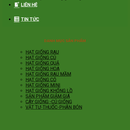
LIÊN HỆ
TIN TỨC
DANH MỤC SẢN PHẨM
HẠT GIỐNG RAU
HẠT GIỐNG CỦ
HẠT GIỐNG QUẢ
HẠT GIỐNG HOA
HẠT GIỐNG RAU MẦM
HẠT GIỐNG CỎ
HẠT GIỐNG MINI
HẠT GIỐNG KHỔNG LỒ
SẢN PHẨM GIẢM GIÁ
CÂY GIỐNG -CỦ GIỐNG
VẬT TƯ-THUỐC-PHÂN BÓN