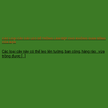
CÁC LOẠI CÂY DÂY LEO DỄ TRỒNG LÀM ĐẸP CHO KHÔNG GIAN SỐNG
CỦA BẠN
Các loại cây này có thể leo lên tường, ban công, hàng rào…vừa
trồng được [...]