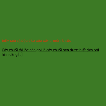
ĐIỂM MỚI LẠ ĐỘC ĐÁO CỦA CÂY CHUỐI TÀI LỘC
Cây chuối tài lộc còn gọi là cây chuối sen được biết đến bởi
hình dáng [...]