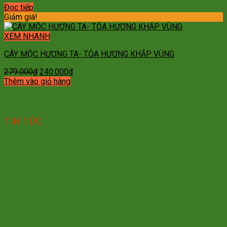
Đọc tiếp
Giảm giá!
XEM NHANH
CÂY MỘC HƯƠNG TA- TỎA HƯƠNG KHẮP VÙNG
Giá
Giá
279.000
₫
240.000
₫
gốc
hiện
Thêm vào giỏ hàng
là:
tại
279.000₫.
là:
240.000₫.
TIN TỨC