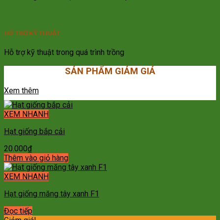
HỖ TRỢ KỸ THUẬT
Hỗ trợ kỹ thuật trong quá trình trồng
SẢN PHẨM GIẢM GIÁ
Xem thêm
XEM NHANH
Hạt giống bắp cải
20.000
₫
Thêm vào giỏ hàng
XEM NHANH
Hạt giống măng tây xanh F1
Đọc tiếp