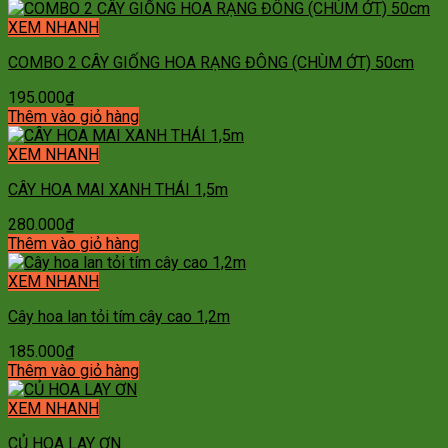
XEM NHANH
COMBO 2 CÂY GIỐNG HOA RẠNG ĐÔNG (CHÙM ỚT) 50cm
195.000
₫
Thêm vào giỏ hàng
XEM NHANH
CÂY HOA MAI XANH THÁI 1,5m
280.000
₫
Thêm vào giỏ hàng
XEM NHANH
Cây hoa lan tỏi tím cây cao 1,2m
185.000
₫
Thêm vào giỏ hàng
XEM NHANH
CỦ HOA LAY ƠN