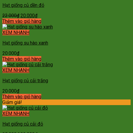
Hạt giống củ dền đỏ
Giá
Giá
22.000
₫
20.000
₫
gốc
hiện
Thêm vào giỏ hàng
là:
tại
22.000₫.
là:
XEM NHANH
20.000₫.
Hạt giống su hào xanh
20.000
₫
Thêm vào giỏ hàng
XEM NHANH
Hạt giống củ cải trắng
20.000
₫
Thêm vào giỏ hàng
Giảm giá!
XEM NHANH
Hạt giống củ cải đỏ