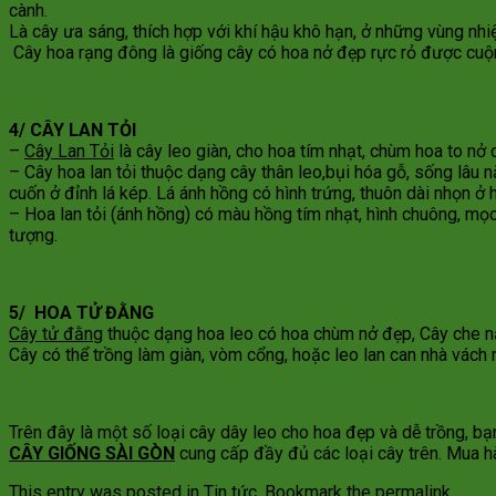
cành.
Là cây ưa sáng, thích hợp với khí hậu khô hạn, ở những vùng nhi
Cây hoa rạng đông là giống cây có hoa nở đẹp rực rỏ được cuộn 
4/ CÂY LAN TỎI
–
Cây Lan Tỏi
là cây leo giàn, cho hoa tím nhạt, chùm hoa to nở
– Cây hoa lan tỏi thuộc dạng cây thân leo,bụi hóa gỗ, sống lâu
cuốn ở đỉnh lá kép. Lá ánh hồng có hình trứng, thuôn dài nhọn ở
– Hoa lan tỏi (ánh hồng) có màu hồng tím nhạt, hình chuông, mọ
tượng.
5/ HOA TỬ ĐẰNG
Cây tử đằng
thuộc dạng hoa leo có hoa chùm nở đẹp, Cây che nắn
Cây có thể trồng làm giàn, vòm cổng, hoặc leo lan can nhà vác
Trên đây là một số loại cây dây leo cho hoa đẹp và dễ trồng, b
CÂY GIỐNG SÀI GÒN
cung cấp đầy đủ các loại cây trên. Mua h
This entry was posted in
Tin tức
. Bookmark the
permalink
.