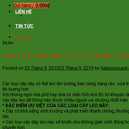
Giỏ hàng /
0.000
₫
LIÊN HỆ
TIN TỨC
Giỏ hàng
Tin tức
CÁC LOẠI CÂY DÂY LEO DỄ TRỒNG LÀ
Posted on
25 Tháng 9, 2019
25 Tháng 9, 2019
by
hatgiongsach
Các loại cây này có thể leo lên tường, ban công, hàng rào…vừa t
ấn tượng hơn.
Với những ngôi nhà phố hay nhà có diện tích nhỏ thì lời khuyên l
cây dây leo dễ trồng nào được nhiều người ưa chuộng nhất hiện 
* ĐẶC ĐIỂM ƯU VIỆT CỦA CÁC LOẠI CÂY LEO NÀY:
+ Cây có khả năng sinh trưởng và phát triển nhanh chóng, thườn
dài.
+ Các loại cây dây leo này sẽ khiến cho không gian sinh động h
chuyển hơn.