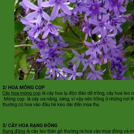
2/ HOA MÓNG CỌP
Cây hoa móng cọp
là cây hoa lạ độc đáo dễ trồng, cây hoa leo 
Móng cọp là cây ưa nắng, sáng, vì vậy nên trồng ở những nơi t
thường có hoa vào đầu hè kéo dài đến mùa thu.
3/ CÂY HOA RẠNG ĐÔNG
Rạng đông
là cây leo thân gỗ thường ra hoa vào mùa đông và 