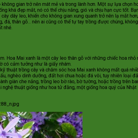
ho không gian trở nên mát mẻ và trong lành hơn. Một sự lựa chọn 
g khá đẹp mắt, nó có thể chịu nắng, gió và chịu hạn cực tốt. Bạn
ho cây dây leo, khiến cho không gian xung quanh trở nên lạ mắt hơn
g, đá, thân gỗ… nên ai cũng có thể tự tay trồng được chúng, khôn
t nhé.
m. Hoa Mai xanh là một cây leo thân gỗ với những chiếc hoa nhỏ m
sờ có cảm tưởng như là giấy nhám.
n kỹ thuật trồng cây và chăm sóc hoa Mai xanh không mất quá nhi
ấu, nghèo dinh dưỡng, đất hơi chua hoặc đá vôi, tuy nhiên loại đấ
ành giàn che nắng, trồng leo bờ rào, bờ tường, hoặc trồng trên ba
 nghệ thuật giống như hoa tử đằng, một giống hoa quý của Nhật B