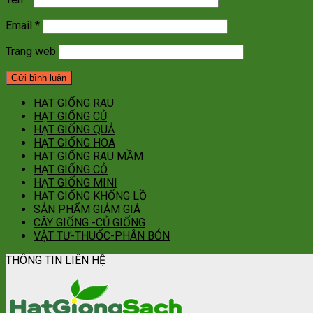
Email
*
Trang web
HẠT GIỐNG RAU
HẠT GIỐNG CỦ
HẠT GIỐNG QUẢ
HẠT GIỐNG HOA
HẠT GIỐNG RAU MẦM
HẠT GIỐNG CỎ
HẠT GIỐNG MINI
HẠT GIỐNG KHỔNG LỒ
SẢN PHẨM GIẢM GIÁ
CÂY GIỐNG -CỦ GIỐNG
VẬT TƯ-THUỐC-PHÂN BÓN
THÔNG TIN LIÊN HỆ