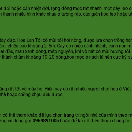
ệt đới hoặc cận nhiệt đới, rạng đông mọc rất nhanh, một dây leo có
thành nhiều hình khác nhau ở tường rào, các giàn hoa leo hoặc u
 dày đặc. Hoa Lan Tỏi có mùi tỏi hơi nồng, được lựa chọn trồng hà
 năm, chiều cao khoảng 2-5m. Cây có nhiều cành nhánh, cành non 
 hai đầu, màu xanh bóng, mép nguyên, khi vò nát có mùi hương tỏi
c thành chùm khoảng 10-20 bông,hoa mọc ở nách lá nên cực kỳ sai 
g rất tốt về mùa hè. Hiện nay có rất nhiều người chơi hoa ở Việt
h nhà hoặc chồng chậu đều được.
ạn có thể tham khảo để lựa chọn trang trí ngôi nhà của mình theo 
àng vui lòng gọi
0969891005
hoặc để lại số điện thoại chúng tôi s