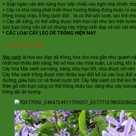
+ Giúp ngăn cản ánh nắng trực tiếp chiếu vào ngôi nhà, khiến c
+ Cây có khả năng phát triển theo hướng thẳng đứng hoặc rủ xuốn
trồng trong chậu, trồng dưới đất… ta có thể uốn lượn, tạo thế c
+ Cây dễ sống, có thể sống được trên mọi vật như leo trên tườn
sóc bạn cũng vẫn sẽ có những cây trồng xinh đẹp và nổi vật nhấ
* CÁC LOẠI CÂY LEO DỄ TRỒNG HIỆN NAY
1/ HOA MAI XANH
Mai xanh
là hoa leo đẹp dễ trồng, hoa cho hoa gần như quanh nă
nhất nơi nhiều ánh nắng. Nó nở hoa vào mùa xuân, Lá cứng, khi 
Cây hoa Mai xanh ưa nắng, sáng, chịu hạn tốt, chịu được rét nê
Cây Mai xanh trồng được trên nhiều loại đất kể cả các loại đất x
dưỡng, giàu hữu cơ và thoát nước tốt. Cây Mai xanh có thể leo th
thân gỗ nên bạn cũng có thể trồng chậu tạo dáng như cây bonsai
hồng dài ấn tượng.