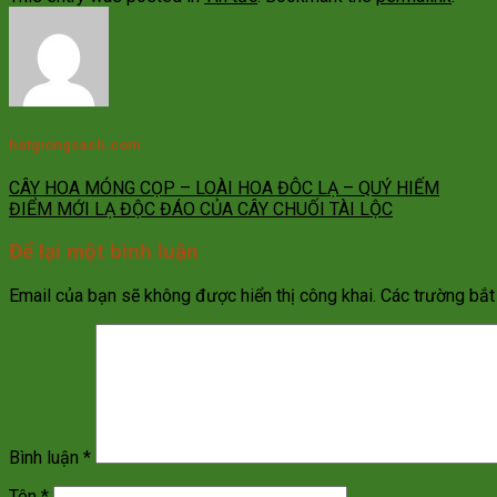
hatgiongsach.com
CÂY HOA MÓNG CỌP – LOÀI HOA ĐÔC LẠ – QUÝ HIẾM
ĐIỂM MỚI LẠ ĐỘC ĐÁO CỦA CÂY CHUỐI TÀI LỘC
Để lại một bình luận
Email của bạn sẽ không được hiển thị công khai.
Các trường bắ
Bình luận
*
Tên
*