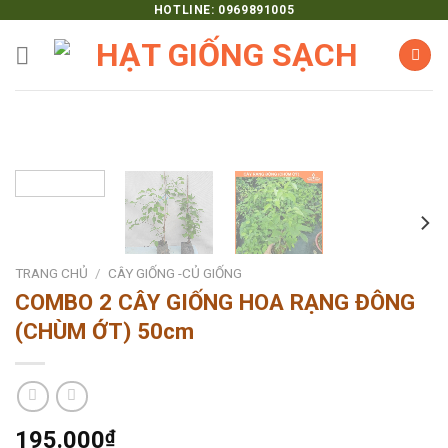
Skip
HOTLINE: 0969891005
to
content
TRANG CHỦ
/
CÂY GIỐNG -CỦ GIỐNG
COMBO 2 CÂY GIỐNG HOA RẠNG ĐÔNG
(CHÙM ỚT) 50cm
195.000
₫