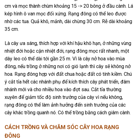
cm và mọc thành chùm khoảng 15 -> 20 bông ở đầu cành. Lá
kép hình ô van mọc đối xứng. Rạng đông có thể leo được
nhờ các tua. Quả khô, mảnh, dài chừng 30 cm. Rễ dài khoảng
35 cm.
Là cây ưa sáng, thích hợp với khí hậu khô hạn, ở những vùng
nhiệt đới hoặc cận nhiệt đới, rạng đông mọc rất nhanh, một
dây leo có thể dài tới gần 25 m. Vì là cây nở hoa vào mùa
đông, nếu trồng ở những nơi có gió lạnh thì cây sẽ không nở
hoa. Rạng đông hợp với đất chua hoặc đất có tính kiềm. Chú
ý cắt tỉa hết các nhánh phụ để kích thích cây phát triển, đâm
nhánh mới và cho nhiều hoa vào đợt sau. Cắt tỉa thường
xuyên để giảm tốc độ sinh trưởng của cây vì nếu không,
rạng đông có thể làm ảnh hưởng đến sinh trưởng của các
cây khác trồng quanh nó. Có thể trồng bằng cách giâm cành.
CÁCH TRỒNG VÀ CHĂM SÓC CÂY HOA RẠNG
ĐÔNG