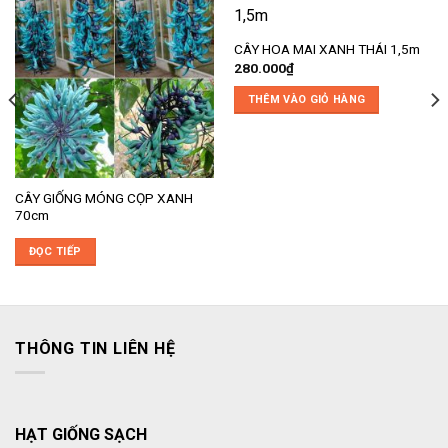
CÂY HOA MAI XANH THÁI 1,5m
280.000
₫
THÊM VÀO GIỎ HÀNG
CÂY GIỐNG MÓNG CỌP XANH
70cm
ĐỌC TIẾP
THÔNG TIN LIÊN HỆ
HẠT GIỐNG SẠCH