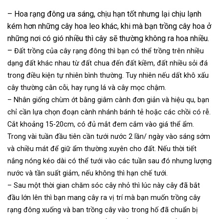
– Hoa rạng đông ưa sáng, chịu hạn tốt nhưng lại chịu lạnh
kém hơn những cây hoa leo khác, khi mà bạn trồng cây hoa ở
những nơi có gió nhiều thì cây sẽ thường không ra hoa nhiều.
–
Đất trồng của cây rạng đông thì bạn có thể trồng trên nhiều
dạng đất khác nhau từ đất chua đến đất kiềm, đất nhiều sỏi đá
trong điều kiện tự nhiên bình thường. Tuy nhiên nếu dất khô xấu
cây thường cằn cỗi, hay rụng lá và cây mọc chậm.
– Nhân giống chùm ớt bằng giâm cành đơn giản và hiệu qu, bạn
chỉ cần lựa chọn đoạn cành nhánh bánh tẻ hoặc các chồi có rễ.
Cắt khoảng 15-20cm, có đủ mắt đem cắm vào giá thể ẩm.
Trong vài tuần đầu tiên cần tưới nước 2 lần/ ngày vào sáng sớm
và chiều mát để giữ ẩm thường xuyên cho đất. Nếu thời tiết
nắng nóng kéo dài có thể tưới vào các tuần sau đó nhưng lượng
nước và tần suất giảm, nếu không thì hạn chế tưới.
– Sau một thời gian chăm sóc cây nhỏ thì lúc này cây đã bắt
đầu lớn lên thì bạn mang cây ra vị trí mà bạn muốn trồng cây
rạng đông xuống và ban trồng cây vào trong hố đã chuẩn bị