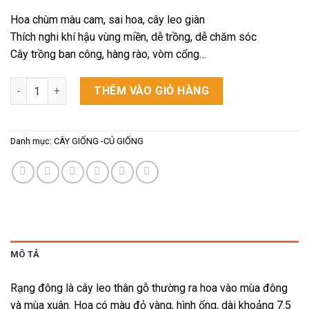
Hoa chùm màu cam, sai hoa, cây leo giàn
Thích nghi khí hậu vùng miền, dễ trồng, dễ chăm sóc
Cây trồng ban công, hàng rào, vòm cổng…
COMBO 2 CÂY GIỐNG HOA RẠNG ĐÔNG (CHÙM ỚT) 50cm số lư
THÊM VÀO GIỎ HÀNG
Danh mục:
CÂY GIỐNG -CỦ GIỐNG
MÔ TẢ
Rạng đông
là cây leo thân gỗ thường ra hoa vào mùa đông
và mùa xuân. Hoa có màu đỏ vàng, hình ống, dài khoảng 7.5