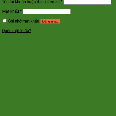
Tên tài khoản hoặc địa chỉ email
*
Mật khẩu
*
Ghi nhớ mật khẩu
Đăng nhập
Quên mật khẩu?