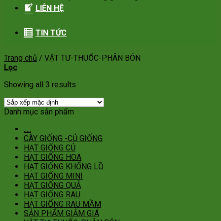
LIÊN HỆ
TIN TỨC
Trang chủ
/
VẬT TƯ-THUỐC-PHÂN BÓN
Lọc
Showing all 3 results
Danh mục sản phẩm
.....
CÂY GIỐNG -CỦ GIỐNG
HẠT GIỐNG CỦ
HẠT GIỐNG HOA
HẠT GIỐNG KHỔNG LỒ
HẠT GIỐNG MINI
HẠT GIỐNG QUẢ
HẠT GIỐNG RAU
HẠT GIỐNG RAU MẦM
SẢN PHẨM GIẢM GIÁ