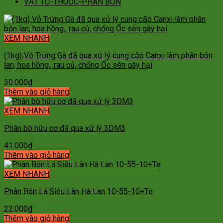
VẬT TƯ-THUỐC-PHÂN BÓN
XEM NHANH
(1kg) Vỏ Trứng Gà đã qua xử lý cung cấp Canxi làm phân bón
lan, hoa hồng., rau củ, chống Ốc sên gây hại
30.000
₫
Thêm vào giỏ hàng
XEM NHANH
Phân bò hữu cơ đã qua xử lý 3DM3
41.000
₫
Thêm vào giỏ hàng
XEM NHANH
Phân Bón Lá Siêu Lân Hà Lan 10-55-10+Te
22.000
₫
Thêm vào giỏ hàng