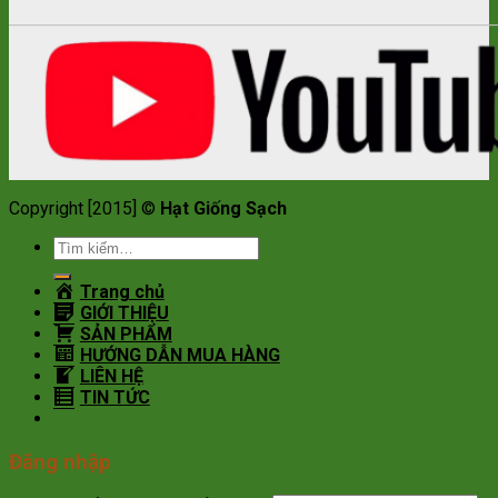
Copyright [2015] ©
Hạt Giống Sạch
Tìm
kiếm:
Trang chủ
GIỚI THIỆU
SẢN PHẨM
HƯỚNG DẪN MUA HÀNG
LIÊN HỆ
TIN TỨC
Đăng nhập