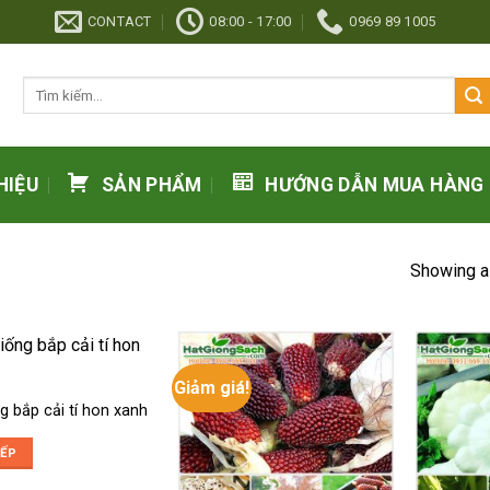
CONTACT
08:00 - 17:00
0969 89 1005
Tìm
kiếm:
HIỆU
SẢN PHẨM
HƯỚNG DẪN MUA HÀNG
Showing al
Giảm giá!
g bắp cải tí hon xanh
IẾP