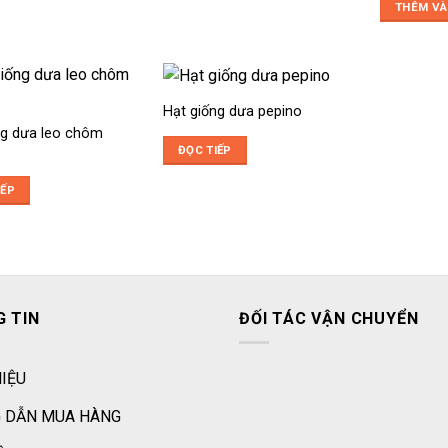
là
THÊM VÀ
2
Hạt giống dưa pepino
ng dưa leo chôm
ĐỌC TIẾP
IẾP
 TIN
ĐỐI TÁC VẬN CHUYỂN
HIỆU
 DẪN MUA HÀNG