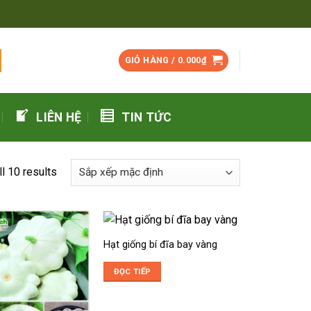
GIỎ HÀNG /
0.000
₫
LIÊN HỆ
TIN TỨC
l 10 results
Hạt giống bí đĩa bay vàng
ĐỌC TIẾP