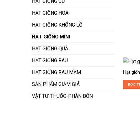
HẠT GIỐNG CỦ
HẠT GIỐNG HOA
HẠT GIỐNG KHỔNG LỒ
HẠT GIỐNG MINI
HẠT GIỐNG QUẢ
HẠT GIỐNG RAU
HẠT GIỐNG RAU MẦM
Hạt giốn
SẢN PHẨM GIẢM GIÁ
ĐỌC T
VẬT TƯ-THUỐC-PHÂN BÓN