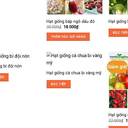
Hạt giống bắp ngô dâu đỏ
Hạt giống 
Giá
Giá
30.000
₫
18.000
₫
gốc
hiện
ĐỌC TIẾ
là:
tại
THÊM VÀO GIỎ HÀNG
30.000₫.
là:
18.000₫.
g bí đội nón
Giảm giá!
Hạt giống cà chua bi vàng mỹ
IẾP
ĐỌC TIẾP
Hạt giống
G
22.000
₫
1
g