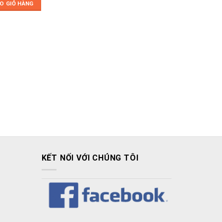
:
tại
O GIỎ HÀNG
2.000₫.
là:
18.000₫.
KẾT NỐI VỚI CHÚNG TÔI