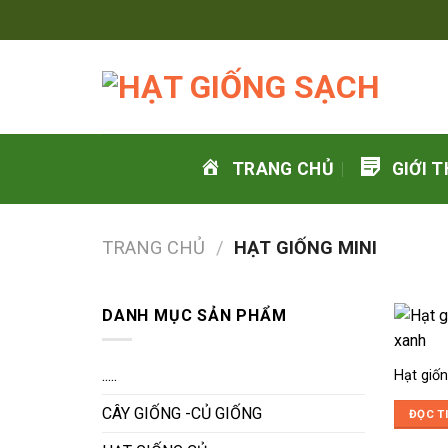
Skip
to
content
TRANG CHỦ
GIỚI T
TRANG CHỦ
/
HẠT GIỐNG MINI
DANH MỤC SẢN PHẨM
.....
Hạt giốn
CÂY GIỐNG -CỦ GIỐNG
ĐỌC T