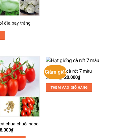
bí đĩa bay trắng
P
Hạt giống cà rốt 7 màu
Giảm giá!
Giá
Giá
22.000
₫
20.000
₫
gốc
hiện
là:
tại
THÊM VÀO GIỎ HÀNG
22.000₫.
là:
20.000₫.
 cà chua chuỗi ngọc
iá
Giá
8.000
₫
ốc
hiện