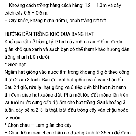
– Khoảng cách trồng: hàng cách hàng: 1.2 – 1.3m và cây
cách cây 0.5 – 0.6 m.
– Cây khỏe, kháng bệnh đốm l, phấn trắng rất tốt
HƯỚNG DẪN TRỒNG KHỔ QUA BẰNG HẠT
Khổ qua rất dễ trồng, tỷ lệ hạt nảy mầm cao. Để có được
giàn khổ qua xanh và sạch bạn có thể tham khảo hướng dẫn
trồng nhanh bên dưới:
* Gieo hạt
Ngâm hạt giống vào nước ấm trong khoảng 5 giờ theo công
thức 2 sôi 3 lạnh. Sau đó, vớt hạt giống và ủ vào khăn ẩm.
Sau 24 giờ, rửa lại hạt giống và ủ tiếp đến khi hạt nứt nanh
thì đem gieo hạt xuống đất. Phủ một lớp đất mỏng lên trên
và tưới nước cung cấp độ ẩm cho hạt trồng. Sau khoảng 3
tuần, cây sẽ ra 2-3 lá thật, bắt đầu trồng cây vào chậu hoặc
ra vườn.
* Chọn chậu – Làm giàn cho cây
– Chậu trồng nên chọn chậu có đường kính từ 36cm để đảm