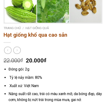
TRANG CHỦ
/
HẠT GIỐNG QUẢ
Hạt giống khổ qua cao sản
Giá
Giá
22.000
₫
20.000
₫
gốc
hiện
Đóng gói: 2g
là:
tại
22.000₫.
là:
Tỷ lệ nảy mầm: 80%
20.000₫.
Xuất xứ: Việt Nam
Năng suất rất cao, trái có màu xanh mỡ, da bóng đẹp, dày
cơm, không bị nứt trái trong mùa mưa, gai nở.