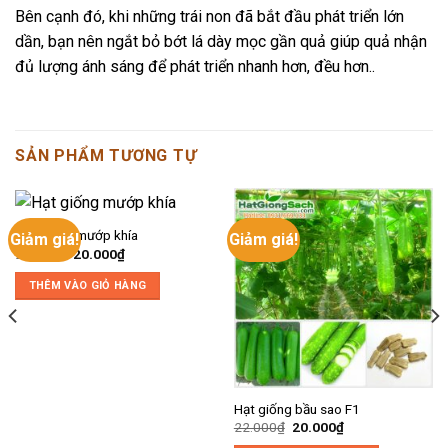
Bên cạnh đó, khi những trái non đã bắt đầu phát triển lớn
dần, bạn nên ngắt bỏ bớt lá dày mọc gần quả giúp quả nhận
đủ lượng ánh sáng để phát triển nhanh hơn, đều hơn..
SẢN PHẨM TƯƠNG TỰ
Hạt giống mướp khía
Giảm giá!
Giảm giá!
Giá
Giá
22.000
₫
20.000
₫
gốc
hiện
là:
tại
THÊM VÀO GIỎ HÀNG
22.000₫.
là:
20.000₫.
Hạt giống bầu sao F1
Giá
Giá
22.000
₫
20.000
₫
gốc
hiện