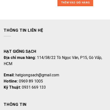
là:
tại
THÊM VÀO GIỎ HÀNG
22.000₫.
là:
20.000₫.
THÔNG TIN LIÊN HỆ
HẠT GIỐNG SẠCH
Địa chỉ mua hàng:
114/58/22 Tô Ngọc Vân, P15, Gò Vấp,
HCM
Email:
hatgiongsach@gmail.com
Hotline:
0969 89 1005
Kỹ Thuật:
0931 669 133
THÔNG TIN