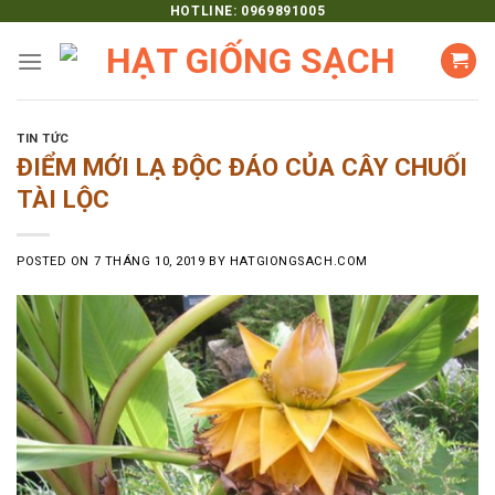
Skip
HOTLINE: 0969891005
to
content
TIN TỨC
ĐIỂM MỚI LẠ ĐỘC ĐÁO CỦA CÂY CHUỐI
TÀI LỘC
POSTED ON
7 THÁNG 10, 2019
BY
HATGIONGSACH.COM