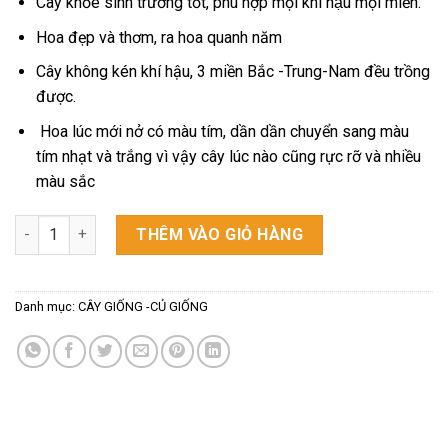
Cây khỏe sinh trưởng tốt, phù hợp mọi khí hậu mọi miền.
Hoa đẹp và thơm, ra hoa quanh năm
Cây không kén khí hậu, 3 miền Bắc -Trung-Nam đều trồng
được.
Hoa lúc mới nở có màu tím, dần dần chuyển sang màu
tím nhạt và trắng vì vậy cây lúc nào cũng rực rỡ và nhiều
màu sắc
CÂY HOA LÀI NHẬT số lượng
THÊM VÀO GIỎ HÀNG
Danh mục:
CÂY GIỐNG -CỦ GIỐNG