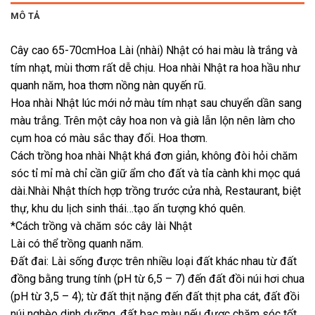
MÔ TẢ
Cây cao 65-70cmHoa Lài (nhài) Nhật có hai màu là trắng và
tím nhạt, mùi thơm rất dễ chịu. Hoa nhài Nhật ra hoa hầu như
quanh năm, hoa thơm nồng nàn quyến rũ.
Hoa nhài Nhật lúc mới nở màu tím nhạt sau chuyển dần sang
màu trắng. Trên một cây hoa non và già lẫn lộn nên làm cho
cụm hoa có màu sắc thay đổi. Hoa thơm.
Cách trồng hoa nhài Nhật khá đơn giản, không đòi hỏi chăm
sóc tỉ mỉ mà chỉ cần giữ ẩm cho đất và tỉa cành khi mọc quá
dài.Nhài Nhật thích hợp trồng trước cửa nhà, Restaurant, biệt
thự, khu du lịch sinh thái…tạo ấn tượng khó quên.
*Cách trồng và chăm sóc cây lài Nhật
Lài có thể trồng quanh năm.
Đất đai: Lài sống được trên nhiều loại đất khác nhau từ đất
đồng bằng trung tính (pH từ 6,5 – 7) đến đất đồi núi hơi chua
(pH từ 3,5 – 4); từ đất thịt nặng đến đất thịt pha cát, đất đồi
núi nghèo dinh dưỡng, đất bạc màu nếu được chăm sóc tốt,