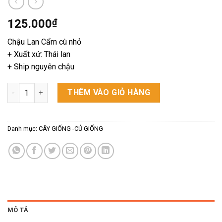
125.000
₫
Chậu Lan Cẩm cù nhỏ
+ Xuất xứ: Thái lan
+ Ship nguyên chậu
Chậu Lan Cẩm Cù số lượng
THÊM VÀO GIỎ HÀNG
Danh mục:
CÂY GIỐNG -CỦ GIỐNG
MÔ TẢ