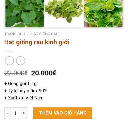
TRANG CHỦ
/
HẠT GIỐNG RAU
Hat giống rau kinh giới
Giá
Giá
22.000
₫
20.000
₫
gốc
hiện
+ Đóng gói: 0.1gr
là:
tại
+ Tỷ lệ nảy mầm: 90%
22.000₫.
là:
+ Xuất xứ: Việt Nam
20.000₫.
Hat giống rau kinh giới số lượng
THÊM VÀO GIỎ HÀNG