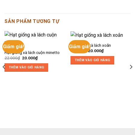
SẢN PHẨM TƯƠNG TỰ
Hạt giống xà lách xoắn
Giảm giá!
Giảm giá!
Giá
Giá
22.000
₫
20.000
₫
Hạt giống xà lách cuộn minetto
gốc
hiện
Giá
Giá
22.000
₫
20.000
₫
là:
tại
THÊM VÀO GIỎ HÀNG
gốc
hiện
22.000₫.
là:
là:
tại
20.000₫.
THÊM VÀO GIỎ HÀNG
22.000₫.
là:
20.000₫.