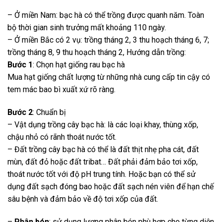
– Ở miền Nam: bạc hà có thể trồng được quanh năm. Toàn
bộ thời gian sinh trưởng mất khoảng 110 ngày.
– Ở miền Bắc có 2 vụ: trồng tháng 2, 3 thu hoạch tháng 6, 7;
trồng tháng 8, 9 thu hoạch tháng 2, Hướng dẫn trồng:
Bước 1
: Chọn hạt giống rau bạc hà
Mua hạt giống chất lượng từ những nhà cung cấp tin cậy có
tem mác bao bì xuất xứ rõ ràng.
Bước 2
: Chuẩn bị
– Vật dụng trồng cây bạc hà: là các loại khay, thùng xốp,
chậu nhỏ có rãnh thoát nước tốt.
– Đất trồng cây bạc hà có thể là đất thịt nhẹ pha cát, đất
mùn, đất đỏ hoặc đất tribat… Đất phải đảm bảo tơi xốp,
thoát nước tốt với độ pH trung tính. Hoặc bạn có thể sử
dụng đất sạch đóng bao hoặc đất sạch nén viên để hạn chế
sâu bệnh và đảm bảo về độ tơi xốp của đất.
–
Phân bón
: sử dụng lượng phân bón phù hợp cho từng diện