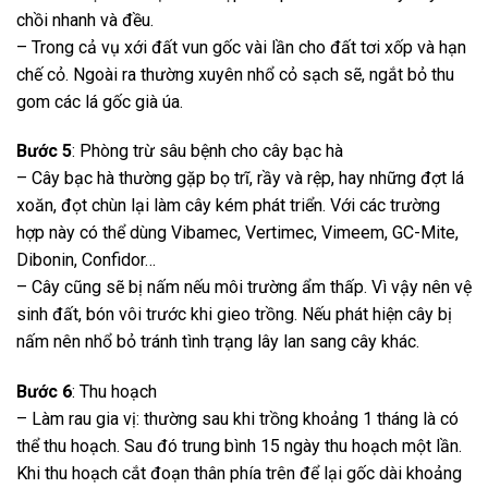
chồi nhanh và đều.
– Trong cả vụ xới đất vun gốc vài lần cho đất tơi xốp và hạn
chế cỏ. Ngoài ra thường xuyên nhổ cỏ sạch sẽ, ngắt bỏ thu
gom các lá gốc già úa.
Bước 5
: Phòng trừ sâu bệnh cho cây bạc hà
– Cây bạc hà thường gặp bọ trĩ, rầy và rệp, hay những đợt lá
xoăn, đọt chùn lại làm cây kém phát triển. Với các trường
hợp này có thể dùng Vibamec, Vertimec, Vimeem, GC-Mite,
Dibonin, Confidor…
– Cây cũng sẽ bị nấm nếu môi trường ẩm thấp. Vì vậy nên vệ
sinh đất, bón vôi trước khi gieo trồng. Nếu phát hiện cây bị
nấm nên nhổ bỏ tránh tình trạng lây lan sang cây khác.
Bước 6
: Thu hoạch
– Làm rau gia vị: thường sau khi trồng khoảng 1 tháng là có
thể thu hoạch. Sau đó trung bình 15 ngày thu hoạch một lần.
Khi thu hoạch cắt đoạn thân phía trên để lại gốc dài khoảng