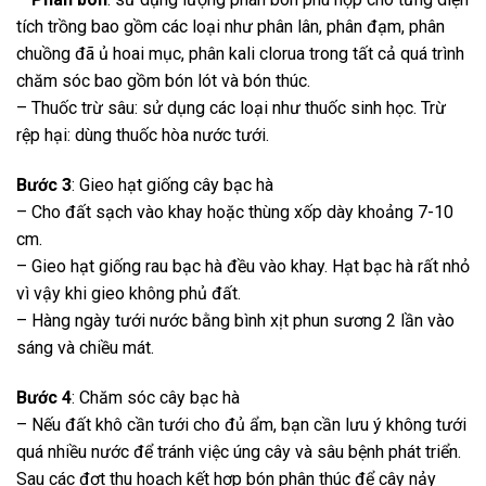
tích trồng bao gồm các loại như phân lân, phân đạm, phân
chuồng đã ủ hoai mục, phân kali clorua trong tất cả quá trình
chăm sóc bao gồm bón lót và bón thúc.
– Thuốc trừ sâu: sử dụng các loại như thuốc sinh học. Trừ
rệp hại: dùng thuốc hòa nước tưới.
Bước 3
: Gieo hạt giống cây bạc hà
– Cho đất sạch vào khay hoặc thùng xốp dày khoảng 7-10
cm.
– Gieo hạt giống rau bạc hà đều vào khay. Hạt bạc hà rất nhỏ
vì vậy khi gieo không phủ đất.
– Hàng ngày tưới nước bằng bình xịt phun sương 2 lần vào
sáng và chiều mát.
Bước 4
: Chăm sóc cây bạc hà
– Nếu đất khô cần tưới cho đủ ẩm, bạn cần lưu ý không tưới
quá nhiều nước để tránh việc úng cây và sâu bệnh phát triển.
Sau các đợt thu hoạch kết hợp bón phân thúc để cây nảy