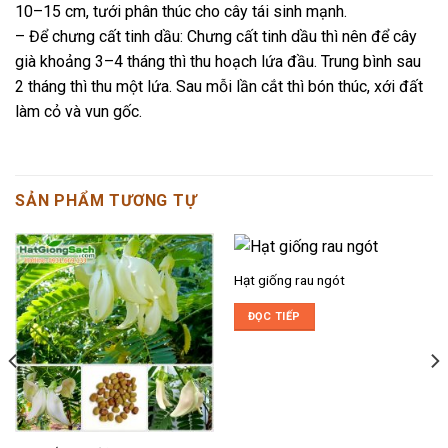
10–15 cm, tưới phân thúc cho cây tái sinh mạnh.
– Để chưng cất tinh dầu: Chưng cất tinh dầu thì nên để cây
già khoảng 3–4 tháng thì thu hoạch lứa đầu. Trung bình sau
2 tháng thì thu một lứa. Sau mỗi lần cắt thì bón thúc, xới đất
làm cỏ và vun gốc.
SẢN PHẨM TƯƠNG TỰ
Hạt giống rau ngót
ĐỌC TIẾP