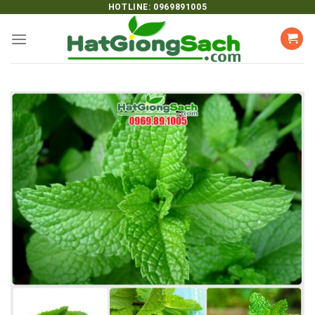
Skip
HOTLINE: 0969891005
to
content