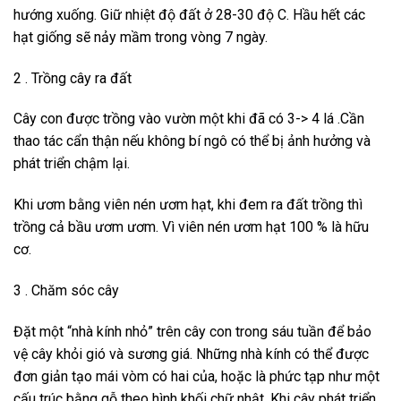
hướng xuống. Giữ nhiệt độ đất ở 28-30 độ C. Hầu hết các
hạt giống sẽ nảy mầm trong vòng 7 ngày.
2 . Trồng cây ra đất
Cây con được trồng vào vườn một khi đã có 3-> 4 lá .Cần
thao tác cẩn thận nếu không bí ngô có thể bị ảnh hưởng và
phát triển chậm lại.
Khi ươm bằng viên nén ươm hạt, khi đem ra đất trồng thì
trồng cả bầu ươm ươm. Vì viên nén ươm hạt 100 % là hữu
cơ.
3 . Chăm sóc cây
Đặt một “nhà kính nhỏ” trên cây con trong sáu tuần để bảo
vệ cây khỏi gió và sương giá. Những nhà kính có thể được
đơn giản tạo mái vòm có hai của, hoặc là phức tạp như một
cấu trúc bằng gỗ theo hình khối chữ nhật. Khi cây phát triển