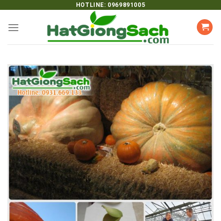
Skip
HOTLINE: 0969891005
to
content