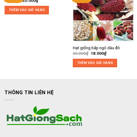
Giá
Giá
22.000
₫
20.000
₫
gốc
hiện
là:
tại
THÊM VÀO GIỎ HÀNG
22.000₫.
là:
20.000₫.
Hạt giống bắp ngô dâu đỏ
Giá
Giá
30.000
₫
18.000
₫
gốc
hiện
là:
tại
THÊM VÀO GIỎ HÀNG
30.000₫.
là:
18.000₫.
THÔNG TIN LIÊN HỆ