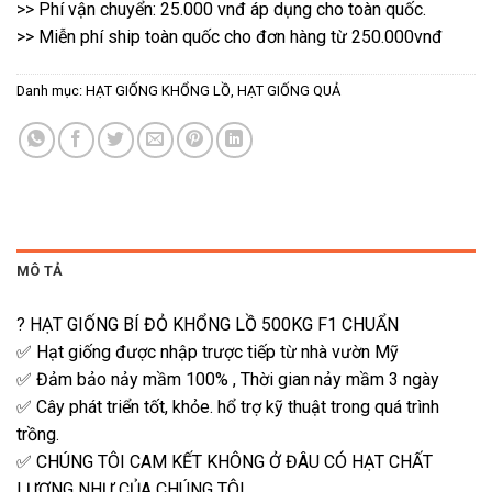
>> Phí vận chuyển: 25.000 vnđ áp dụng cho toàn quốc.
>> Miễn phí ship toàn quốc cho đơn hàng từ 250.000vnđ
Danh mục:
HẠT GIỐNG KHỔNG LỒ
,
HẠT GIỐNG QUẢ
MÔ TẢ
? HẠT GIỐNG BÍ ĐỎ KHỔNG LỒ 500KG F1 CHUẨN
✅ Hạt giống được nhập trược tiếp từ nhà vườn Mỹ
✅ Đảm bảo nảy mầm 100% , Thời gian nảy mầm 3 ngày
✅ Cây phát triển tốt, khỏe. hổ trợ kỹ thuật trong quá trình
trồng.
✅ CHÚNG TÔI CAM KẾT KHÔNG Ở ĐÂU CÓ HẠT CHẤT
LƯỢNG NHƯ CỦA CHÚNG TÔI.