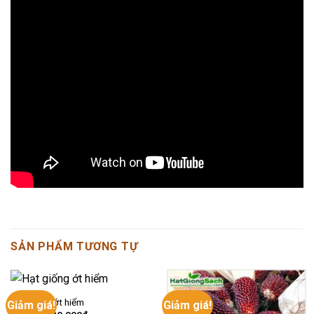
SẢN PHẨM TƯƠNG TỰ
Hạt giống ớt hiểm
Giảm giá!
Giảm giá!