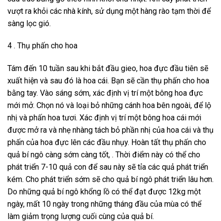
vượt ra khỏi các nhà kính, sử dụng một hàng rào tạm thời để
sàng lọc gió.
4 . Thụ phấn cho hoa
Tám đến 10 tuần sau khi bắt đầu gieo, hoa đực đầu tiên sẽ
xuất hiện và sau đó là hoa cái. Bạn sẽ cần thụ phấn cho hoa
bằng tay. Vào sáng sớm, xác định vị trí một bông hoa đực
mới mở. Chọn nó và loại bỏ những cánh hoa bên ngoài, để lộ
nhị và phấn hoa tươi. Xác định vị trí một bông hoa cái mới
được mở ra và nhẹ nhàng tách bỏ phần nhị của hoa cái và thụ
phấn của hoa đực lên các đầu nhụy. Hoàn tất thụ phấn cho
quả bí ngô càng sớm càng tốt, . Thời điểm này có thể cho
phát triển 7-10 quả con để sau này sẽ tỉa các quả phát triển
kém. Cho phát triển sớm sẽ cho quả bí ngô phát triển lâu hơn.
Do những quả bí ngô khổng lồ có thể đạt được 12kg một
ngày, mất 10 ngày trong những tháng đầu của mùa có thể
làm giảm trọng lượng cuối cùng của quả bí.