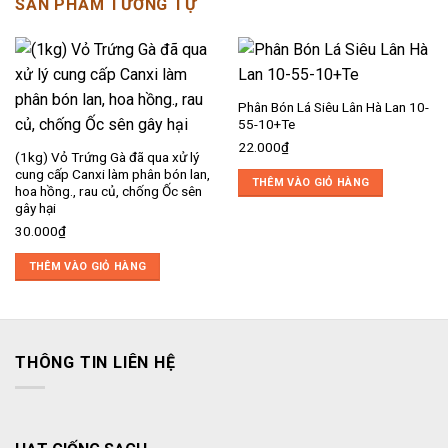
SẢN PHẨM TƯƠNG TỰ
Phân Bón Lá Siêu Lân Hà Lan 10-
55-10+Te
22.000
₫
(1kg) Vỏ Trứng Gà đã qua xử lý
cung cấp Canxi làm phân bón lan,
THÊM VÀO GIỎ HÀNG
hoa hồng., rau củ, chống Ốc sên
gây hại
30.000
₫
THÊM VÀO GIỎ HÀNG
THÔNG TIN LIÊN HỆ