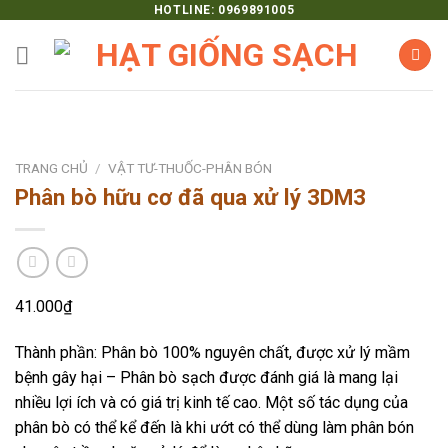
Skip
HOTLINE: 0969891005
to
content
TRANG CHỦ
/
VẬT TƯ-THUỐC-PHÂN BÓN
Phân bò hữu cơ đã qua xử lý 3DM3
41.000
₫
Thành phần: Phân bò 100% nguyên chất, được xử lý mầm
bệnh gây hại – Phân bò sạch được đánh giá là mang lại
nhiều lợi ích và có giá trị kinh tế cao. Một số tác dụng của
phân bò có thể kể đến là khi ướt có thể dùng làm phân bón