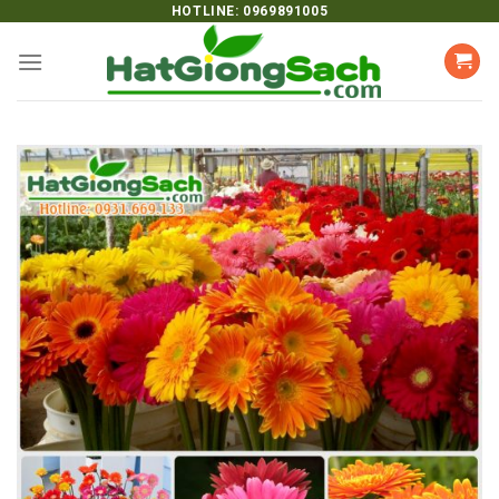
Skip
HOTLINE: 0969891005
to
content