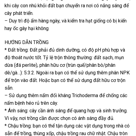
khi cây con nhú khỏi đất bạn chuyển ra nơi có nắng sáng để
cây phát triển.
– Duy trì độ ẩm hàng ngày, và kiểm tra hạt giống có bị kiến
hay ốc gây hại không
HƯỚNG DẪN TRỒNG
* Đất trồng: Đất phải đủ dinh dưỡng, có độ pH phù hợp và
độ thoát nước tốt. Tỷ lệ trộn thông thường: đất sạch, mụn
dừa (đá perlite), phân hữu cơ (trùn quế/phân bò/phân
dê/gà…): 5:3:2. Ngoài ra bạn có thể sử dụng thêm phân NPK
để trộn vào đất. Hoặc bạn có thể sử dụng đất hữu cơ trộn
sẵn.
– Sử dụng thêm nấm đối kháng Trichoderma để chống các
nấm bệnh héo rủ trên cây.
* Ánh sáng: cây cần ánh sáng để quang hợp và sinh trưởng.
Vì vậy, nơi trồng cần được chọn có ánh sáng đầy đủ.
* Chậu trồng: bạn có thể tận dụng các vật dụng trong nhà có
sẵn để trồng, thùng xốp, chậu trồng rau chữ nhật. Chậu tròn