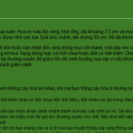
ùa xuân. Hoa có màu đỏ vàng, hình ống, dài khoảng 7.5 cm và m
o được nhờ các tua. Quả khô, mảnh, dài chừng 30 cm. Rễ dài kho
t đới hoặc cận nhiệt đới, rạng đông mọc rất nhanh, một dây leo có
g nở hoa. Rạng đông hợp với đất chua hoặc đất có tính kiềm. Chú ý
t tỉa thường xuyên để giảm tốc độ sinh trưởng của cây vì nếu kh
 cách giâm cành.
hơn những cây hoa leo khác, khi mà bạn trồng cây hoa ở những nơi
 đất khác nhau từ đất chua đến đất kiềm, đất nhiều sỏi đá trong điều
ỉ cần lựa chọn đoạn cành nhánh bánh tẻ hoặc các chồi có rễ. Cắt 
g sớm và chiều mát để giữ ẩm thường xuyên cho đất. Nếu thời tiết nắn
ưới.
ớn lên thì bạn mang cây ra vị trí mà bạn muốn trồng cây rạng đông xu