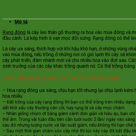
Mô tả
Rạng đông
là cây leo thân gỗ thường ra hoa vào mùa đông và m
đầu cành. Lá kép hình ô van mọc đối xứng. Rạng đông có thể le
Là cây ưa sáng, thích hợp với khí hậu khô hạn, ở những vùng nhiệ
vào mùa đông, nếu trồng ở những nơi có gió lạnh thì cây sẽ khôn
cây phát triển, đâm nhánh mới và cho nhiều hoa vào đợt sau. Cắ
sinh trưởng của các cây khác trồng quanh nó. Có thể trồng bằng
CÁCH TRỒNG VÀ CHĂM SÓC CÂY HOA RẠNG ĐÔNG
– Hoa rạng đông ưa sáng, chịu hạn tốt nhưng lại chịu lạnh kém 
hoa nhiều.
–
Đất trồng của cây rạng đông thì bạn có thể trồng trên nhiều dạng
dất khô xấu cây thường cằn cỗi, hay rụng lá và cây mọc chậm.
– Nhân giống chùm ớt bằng giâm cành đơn giản và hiệu qu, bạn ch
thể ẩm. Trong vài tuần đầu tiên cần tưới nước 2 lần/ ngày vào sán
sau đó nhưng lượng nước và tần suất giảm, nếu không thì hạn chế t
– Sau một thời gian chăm sóc cây nhỏ thì lúc này cây đã bắt đầu l