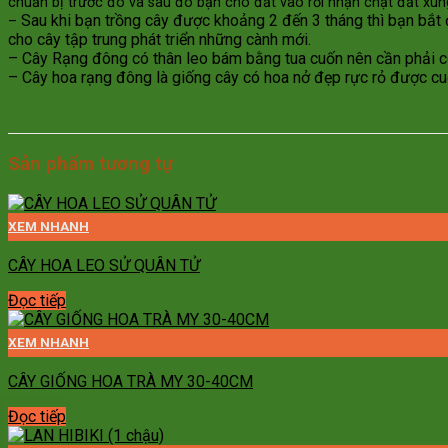
chuẩn bị trước đó và sau đó bạn cho đất vào rồi nhận chặt đất xu
Sau khi bạn trồng cây được khoảng 2 đến 3 tháng thì bạn bắt
–
cho cây tập trung phát triển những cành mới.
– Cây Rạng đông có thân leo bám bằng tua cuốn nên cần phải có 
– Cây hoa rạng đông là giống cây có hoa nở đẹp rực rỏ được cuộ
Sản phẩm tương tự
XEM NHANH
CÂY HOA LEO SỬ QUÂN TỬ
Đọc tiếp
XEM NHANH
CÂY GIỐNG HOA TRÀ MY 30-40CM
Đọc tiếp