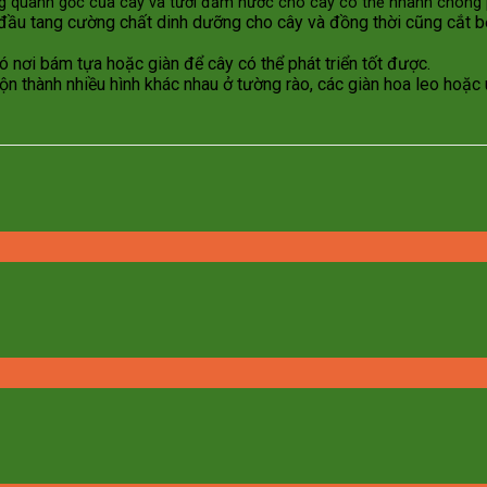
ng quanh gốc của cây và tưới đẩm nước cho cây có thể nhanh chóng p
 đầu tang cường chất dinh dưỡng cho cây và đồng thời cũng cắt b
nơi bám tựa hoặc giàn để cây có thể phát triển tốt được.
n thành nhiều hình khác nhau ở tường rào, các giàn hoa leo hoặc 