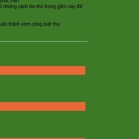
hát triển.
ỏ những cành tỉa nhỏ trong gầm cay để
uốn thành vòm cổng biệt thự.