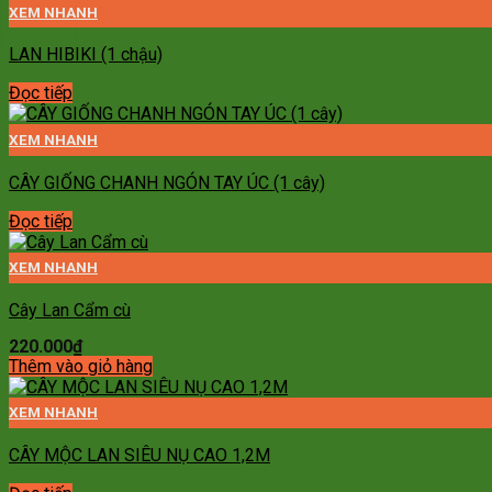
XEM NHANH
LAN HIBIKI (1 chậu)
Đọc tiếp
XEM NHANH
CÂY GIỐNG CHANH NGÓN TAY ÚC (1 cây)
Đọc tiếp
XEM NHANH
Cây Lan Cẩm cù
220.000
₫
Thêm vào giỏ hàng
XEM NHANH
CÂY MỘC LAN SIÊU NỤ CAO 1,2M