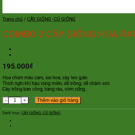
Trang chủ
/
CÂY GIỐNG -CỦ GIỐNG
COMBO 2 CÂY GIỐNG HOA RẠ
195.000
₫
Hoa chùm màu cam, sai hoa, cây leo giàn
Thích nghi khí hậu vùng miền, dễ trồng, dễ chăm sóc
Cây trồng ban công, hàng rào, vòm cổng…
COMBO 2 CÂY GIỐNG HOA RẠNG ĐÔNG (CHÙM ỚT) 50cm số l
Thêm vào giỏ hàng
Danh mục:
CÂY GIỐNG -CỦ GIỐNG